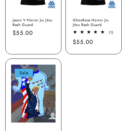
Jason V Horror Jiu Jitsu
Ghostface Horror Jiu
Rash Guard
Jitsu Rash Guard
Normaler
$55.00
1
(1)
Bewertung
Preis
Normaler
$55.00
insgesamt
Preis
Sale