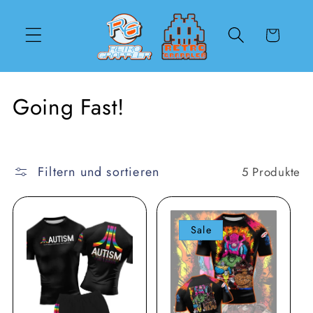
Direkt
zum
Inhalt
Warenkorb
K
Going Fast!
a
t
Filtern und sortieren
5 Produkte
e
g
Sale
o
r
i