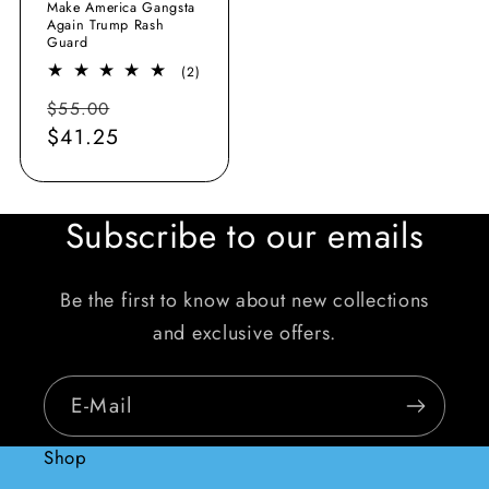
Make America Gangsta
Again Trump Rash
Guard
2
(2)
Bewertungen
Normaler
Verkaufspreis
$55.00
insgesamt
Preis
$41.25
Subscribe to our emails
Be the first to know about new collections
and exclusive offers.
E-Mail
Shop