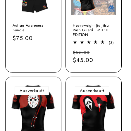
e
:
Autism Awareness
Heavyweight Jiu Jitsu
Bundle
Rash Guard LIMITED
EDITION
Normaler
$75.00
3
(3)
Preis
Bewertun
Normaler
Verkaufspreis
$55.00
insgesamt
Preis
$45.00
Ausverkauft
Ausverkauft