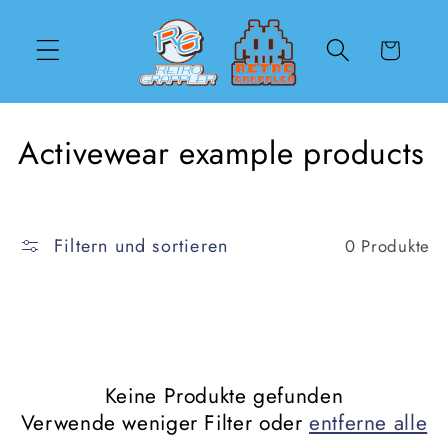
Direkt
zum
Inhalt
Warenkorb
K
Activewear example products
a
t
Filtern und sortieren
0 Produkte
e
g
o
r
Keine Produkte gefunden
Verwende weniger Filter oder
entferne alle
i